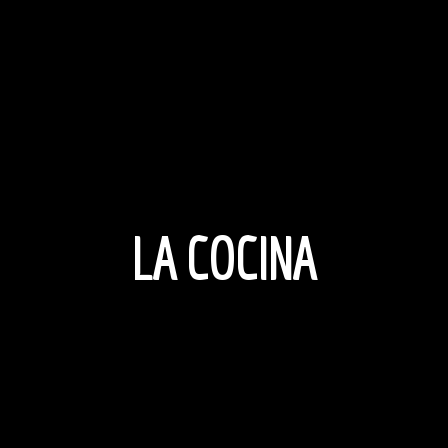
LA COCINA